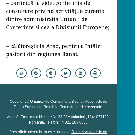
– participă la videoconferința de
consultare privind activitățile curente
dintre administrația Uniunii de
Conferințe și cea a Diviziunii Europene;
– călătorește la Arad, pentru a întâlni
pastorii din regiunea Banat.
Copyright © Uniunea de Conferințe a Bisericii Adventiste de
Ziua a Șaptea din România. Toate drepturile rezervate.
Adresă: Erou Iancu Nicolae Nr. 38-38A Voluntari , Ilfov, 077190,
România. Telefon: +4 021 269 0338
Președinte.adventist.ro este un site al
Bisericii Adventiste de