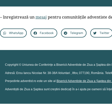
– înregistrează un
mesaj
pentru comunitățile adventiste de
WhatsApp
Facebook
Telegram
Twitter
Copyright © Uniunea de Conferințe a Bisericii Adventiste de Ziua a Șaptea din 
Adresă: Erou Iancu Nicolae Nr. 38-38A Voluntari , Ilfov, 077190, România. Tel
Președinte.adventist.ro este un site al
Bisericii Adventiste de Ziua a Șaptea di
Adventiștii de Ziua a Șaptea sunt creștini dedicați în a-i ajuta pe oameni să înțel