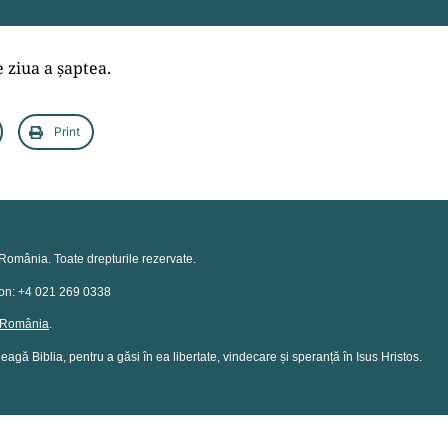
 ziua a șaptea.
Print
România. Toate drepturile rezervate.
efon: +4 021 269 0338
n România
.
eagă Biblia, pentru a găsi în ea libertate, vindecare și speranță în Isus Hristos.