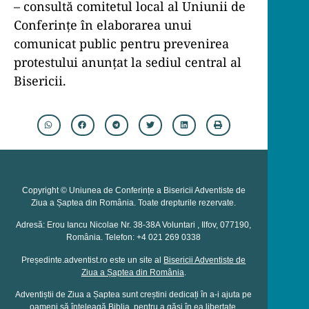
– consultă comitetul local al Uniunii de
Conferințe în elaborarea unui
comunicat public pentru prevenirea
protestului anunțat la sediul central al
Bisericii.
Copyright © Uniunea de Conferințe a Bisericii Adventiste de
Ziua a Șaptea din România. Toate drepturile rezervate.
Adresă: Erou Iancu Nicolae Nr. 38-38A Voluntari , Ilfov, 077190,
România. Telefon: +4 021 269 0338
Președinte.adventist.ro este un site al
Bisericii Adventiste de
Ziua a Șaptea din România
.
Adventiștii de Ziua a Șaptea sunt creștini dedicați în a-i ajuta pe
oameni să înțeleagă Biblia, pentru a găsi în ea libertate,