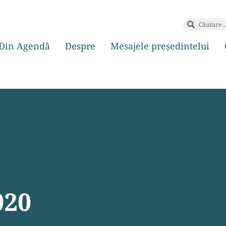
Din Agendă
Despre
Mesajele președintelui
020