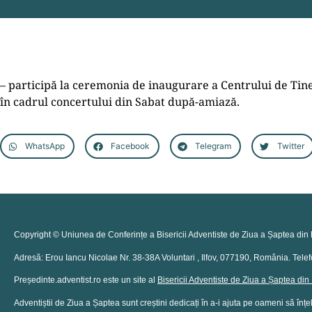
– participă la ceremonia de inaugurare a Centrului de Tiner
în cadrul concertului din Sabat după-amiază.
WhatsApp
Facebook
Telegram
Twitter
Copyright © Uniunea de Conferințe a Bisericii Adventiste de Ziua a Șaptea din 
Adresă: Erou Iancu Nicolae Nr. 38-38A Voluntari , Ilfov, 077190, România. Tel
Președinte.adventist.ro este un site al
Bisericii Adventiste de Ziua a Șaptea di
Adventiștii de Ziua a Șaptea sunt creștini dedicați în a-i ajuta pe oameni să înțel