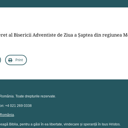
et al Bisericii Adventiste de Ziua a Șaptea din regiunea Mo
Print
România. Toate drepturile rezervate.
efon: +4 021 269 0338
n România
.
eagă Biblia, pentru a găsi în ea libertate, vindecare și speranță în Isus Hristos.