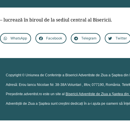
– lucrează în biroul de la sediul central al Bisericii.
WhatsApp
Facebook
Telegram
Twitter
Copyright © Uniunea de Conferințe a Bisericii Adventiste de Ziua a Șaptea din 
Adresă: Erou Iancu Nicolae Nr. 38-38A Voluntari , Ilfov, 077190, România. Tel
Președinte.adventist.ro este un site al
Bisericii Adventiste de Ziua a Șaptea di
Adventiștii de Ziua a Șaptea sunt creștini dedicați în a-i ajuta pe oameni să înțel