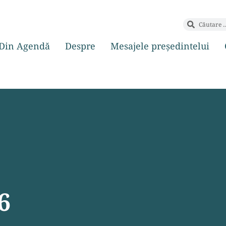
Din Agendă
Despre
Mesajele președintelui
6