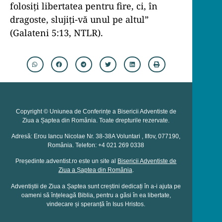
folosiţi libertatea pentru fire, ci, în
dragoste, slujiţi-vă unul pe altul”
(Galateni 5:13, NTLR).
Copyright © Uniunea de Conferințe a Bisericii Adventiste de
Ziua a Șaptea din România. Toate drepturile rezervate.
Adresă: Erou Iancu Nicolae Nr. 38-38A Voluntari , Ilfov, 077190,
România. Telefon: +4 021 269 0338
Președinte.adventist.ro este un site al
Bisericii Adventiste de
Ziua a Șaptea din România
.
Adventiștii de Ziua a Șaptea sunt creștini dedicați în a-i ajuta pe
oameni să înțeleagă Biblia, pentru a găsi în ea libertate,
vindecare și speranță în Isus Hristos.