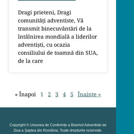
Dragi prieteni, Dragi
comunități adventiste, Vă
transmit binecuvântări de la
întâlnirea mondială a liderilor
adventiști, cu ocazia
consiliului de toamnă din SUA,
de la care
« Înapoi
1
2
3
4
5
Înainte »
Copyright © Uniunea de Conferințe a Bisericii Adventiste de
Ziua a Șaptea din România. Toate drepturile rezervate.