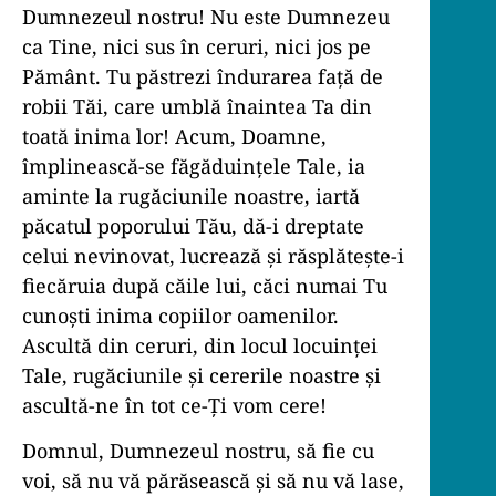
Dumnezeul nostru! Nu este Dumnezeu
ca Tine, nici sus în ceruri, nici jos pe
Pământ. Tu păstrezi îndurarea față de
robii Tăi, care umblă înaintea Ta din
toată inima lor! Acum, Doamne,
împlinească-se făgăduințele Tale, ia
aminte la rugăciunile noastre, iartă
păcatul poporului Tău, dă-i dreptate
celui nevinovat, lucrează și răsplătește-i
fiecăruia după căile lui, căci numai Tu
cunoști inima copiilor oamenilor.
Ascultă din ceruri, din locul locuinței
Tale, rugăciunile și cererile noastre și
ascultă-ne în tot ce-Ți vom cere!
Domnul, Dumnezeul nostru, să fie cu
voi, să nu vă părăsească şi să nu vă lase,