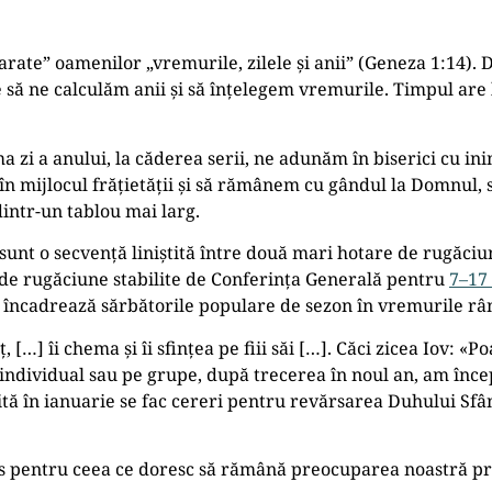
rate” oamenilor „vremurile, zilele și anii” (Geneza 1:14). 
 să ne calculăm anii și să înțelegem vremurile. Timpul are l
a zi a anului, la căderea serii, ne adunăm în biserici cu ini
mijlocul frățietății și să rămânem cu gândul la Domnul, stă
dintr-un tablou mai larg.
ui sunt o secvență liniștită între două mari hotare de rugăc
de rugăciune stabilite de Conferința Generală pentru
7–17
st încadrează sărbătorile populare de sezon în vremurile r
[…] îi chema și îi sfințea pe fiii săi […]. Căci zicea Iov: «Po
, individual sau pe grupe, după trecerea în noul an, am înc
ită în ianuarie se fac cereri pentru revărsarea Duhului Sfâ
s pentru ceea ce doresc să rămână preocuparea noastră pri