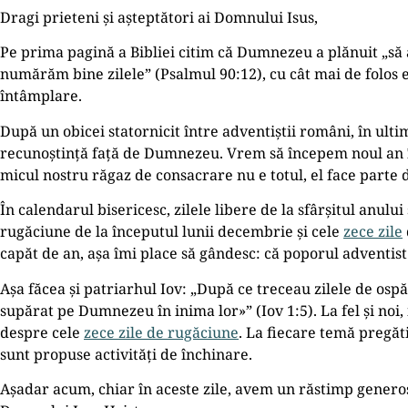
Dragi prieteni și așteptători ai Domnului Isus,
Pe prima pagină a Bibliei citim că Dumnezeu a plănuit „să a
numărăm bine zilele” (Psalmul 90:12), cu cât mai de folos e
întâmplare.
După un obicei statornicit între adventiștii români, în ultim
recunoștință față de Dumnezeu. Vrem să începem noul an în 
micul nostru răgaz de consacrare nu e totul, el face parte 
În calendarul bisericesc, zilele libere de la sfârșitul anul
rugăciune de la începutul lunii decembrie și cele
zece zile
capăt de an, așa îmi place să gândesc: că poporul adventi
Așa făcea și patriarhul Iov: „După ce treceau zilele de ospăț, 
supărat pe Dumnezeu în inima lor»” (Iov 1:5). La fel și noi
despre cele
zece zile de rugăciune
. La fiecare temă pregăt
sunt propuse activități de închinare.
Așadar acum, chiar în aceste zile, avem un răstimp genero