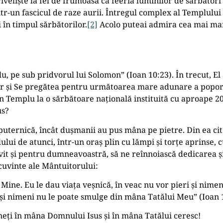
riveliște la fel de frumoasă ca feeria luminilor de sărbător
r-un fascicul de raze aurii. Întregul complex al Templului 
 în timpul sărbătorilor.
[2]
Acolo puteai admira cea mai mar
u, pe sub pridvorul lui Solomon” (Ioan 10:23). În trecut, E
or și Se pregătea pentru următoarea mare adunare a poporu
n Templu la o sărbătoare națională instituită cu aproape 20
us?
de puternică, încât dușmanii au pus mâna pe pietre. Din ea 
ui de atunci, într-un oraș plin cu lămpi și torțe aprinse, 
ivit și pentru dumneavoastră, să ne reînnoiască dedicarea și
 cuvinte ale Mântuitorului:
ă Mine. Eu le dau viața veșnică, în veac nu vor pieri și nim
; și nimeni nu le poate smulge din mâna Tatălui Meu” (Ioan 
neți în mâna Domnului Isus și în mâna Tatălui ceresc!