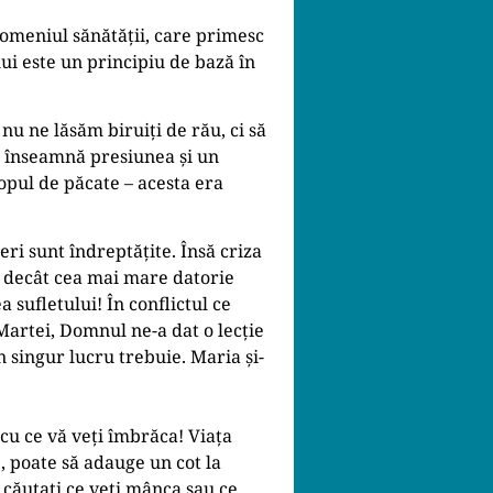
 domeniul sănătății, care primesc
ui este un principiu de bază în
nu ne lăsăm biruiți de rău, ci să
ce înseamnă presiunea și un
opul de păcate – acesta era
eri sunt îndreptățite. Însă criza
v decât cea mai mare datorie
 sufletului! În conflictul ce
a Martei, Domnul ne-a dat o lecție
n singur lucru trebuie. Maria și-
 cu ce vă veți îmbrăca! Viața
, poate să adauge un cot la
u căutați ce veți mânca sau ce