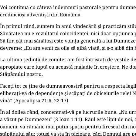
Voi continua cu câteva îndemnuri pastorale pentru dumneav
credincioși adventiști din România.
În primul rând, suntem în anul vindecării și practicăm stilu
Sănătatea nu e rezultatul coincidenței, nici doar opțiunea pe
Să fim cât mai sănătoși este voința generală a lui Dumnezeu
devreme: „Eu am venit ca oile să aibă viață, și s-o aibă din
La ultima ședință de comitet am fost întristați de veștile 
apropiate care luptă cu această maladie în creștere. Ne do
Stăpânului nostru.
Faceți tot ce ține de dumneavoastră pentru a respecta legil
eliberați-vă de dependențe și scăpați de obiceiurile rele! Nu 
vină” (Apocalipsa 21:6; 22:17).
În al doilea rând, concentrați-vă pe lucrurile bune. „Nu urm
a văzut pe Dumnezeu” (3 Ioan 1:11). Răul este lipit de noi
oameni, va rămâne mai puțin spațiu pentru firescul din noi. 
stăpânului său; totuși va sta în picioare, căci Domnul are p