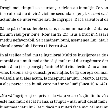
Dragii mei, timpul s-a scurtat și relele s-au înmulțit. Ce v
instruire să nu devină victime secundare (engl.
second vic
acțiunile de intervenție sau de îngrijire. Dacă salvatorul d
Să ne păstrăm sufletele curate, necontaminate de răutatea di
biruim răul prin bine (Romani 12:21). Isus a trăit în Nazare
mediu nefavorabil. Să rămânem buni, asemenea Lui! Mai bine
sfatul apostolului Petru (1 Petru 4:4).
În al treilea rând, nu te îngrijora! Mulți se îngrijorează d
morală este mult mai adâncă și mult mai distrugătoare dec
este să nu ți se șteargă păcatele! Mai rău decât să nu ai ban
vine, trebuie să-ți cunoști prioritățile. Ce îți dorești cel m
valabilă mai ales acum, la începutul anului: „Marto, Marto, 
a ales partea cea bună, care nu i se va lua” (Luca 10:41-42).
„Nu vă îngrijorați cu privire la viața voastră, gândindu-vă 
este mai mult decât hrana, și trupul – mai mult decât îmbră
lungimea vieții lui? Deci dacă nu puteți face nici cel mai m