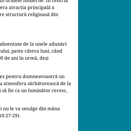
i în orașele moderne. În centrul
era atracția principală a
e structură religioasă din
l absentase de la unele adunări
lui, peste câteva luni, când
0 de ani în urmă, deși
citez pentru dumneavoastră un
cu atmosfera sărbătorească de la
 să fie ca un luminător ceresc,
eni nu le va smulge din mâna
10:27-29).