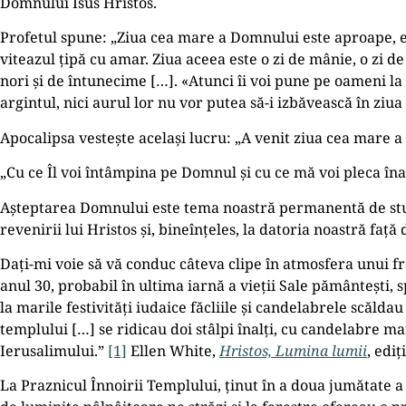
Domnului Isus Hristos.
Profetul spune: „Ziua cea mare a Domnului este aproape, e
viteazul țipă cu amar. Ziua aceea este o zi de mânie, o zi de 
nori și de întunecime […]. «Atunci îi voi pune pe oameni la
argintul, nici aurul lor nu vor putea să-i izbăvească în zi
Apocalipsa vestește același lucru: „A venit ziua cea mare a 
„Cu ce Îl voi întâmpina pe Domnul și cu ce mă voi pleca în
Așteptarea Domnului este tema noastră permanentă de studiu.
revenirii lui Hristos și, bineînțeles, la datoria noastră față
Dați-mi voie să vă conduc câteva clipe în atmosfera unui f
anul 30, probabil în ultima iarnă a vieții Sale pământești, 
la marile festivități iudaice făcliile și candelabrele scăld
templului […] se ridicau doi stâlpi înalți, cu candelabre m
Ierusalimului.”
[1]
Ellen White,
Hristos, Lumina lumii
, edi
La Praznicul Înnoirii Templului, ținut în a doua jumătate a 