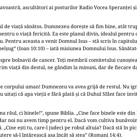
oastră, ascultători ai posturilor Radio Vocea Speranței ș
l de viață sănătos. Dumnezeu dorește să fim bine, atât trupe
ntru o viață fericită. Ea este planul divin, idealul pentru c
. Pentru aceasta a venit Domnul Isus – stă scris în capitolu
 belșug” (Ioan 10:10) – iată misiunea Domnului Isus. Sănătate
despre bolnavii de cancer. Toți membrii comitetului cunoște
rim viață din destul, ne gândim la minuni, dar de fiecare 
e corpului uman! Dumnezeu va avea grijă de restul. Nu ignor
uitați că apa vieții e fără plată și că Duhul Sfânt face invita
a răul, ci binele!”, spune Biblia. „Cine face binele este di
, dar noi nu avem timp pentru el. Dacă vom cultiva bunăvoin
„Cine ești tu, care-l judeci pe robul altuia? Dacă stă în pi
utere să-l întărească așa încât să stea” (Romani 14:4).