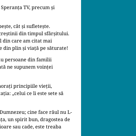
i Speranța TV, precum și
ște, cât și sufletește.
reștinii din timpul sfârșitului.
l din care am citat mai
 din plin și viață pe săturate!
au persoane din familii
dată ne supunem voinței
ați principiile vieții,
ția: „celui ce îi este sete să
n Dumnezeu; cine face răul nu L-
ța, un spirit bun, dragostea de
cioare sau cade, este treaba