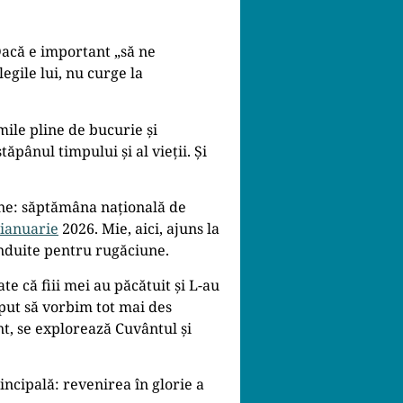
Dacă e important „să ne
egile lui, nu curge la
mile pline de bucurie și
pânul timpului și al vieții. Și
iune: săptămâna națională de
 ianuarie
2026. Mie, aici, ajuns la
ânduite pentru rugăciune.
ate că fiii mei au păcătuit și L-au
eput să vorbim tot mai des
nt, se explorează Cuvântul și
ncipală: revenirea în glorie a