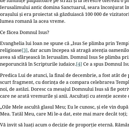
de luminițe pâlpâitoare pe străzi și la ferestre ofereau o p
Ierusalimului antic domina Sanctuarul, seara înconjurat înt
orașului și era proiectat să găzduiască 100 000 de vizitatori
lumea romană la acea vreme.
Ce făcea Domnul Isus?
Evanghelia lui Ioan ne spune că „Isus Se plimba prin Templ
religioase
[3]
, dar acum începea să atragă atenția oamenil
avea să sfârșească în Ierusalim. Domnul Isus Se plimba pri
neporuncită în Scripturile iudaice.
[4]
Ce a spus Domnul Is
Predica Lui de atunci, la final de decembrie, a fost atât 
scurt fragment, cu dorința de a compara celebrarea Templul
noi, de astăzi. Doresc ca mesajul Domnului Isus să fie potr
care ne arată vremurile și anii. Ascultați cu atenție aceste
„Oile Mele ascultă glasul Meu; Eu le cunosc, și ele vin dup
Mea. Tatăl Meu, care Mi le-a dat, este mai mare decât toți
Vă invit să luați acum o decizie de proporție eternă. Rămâ