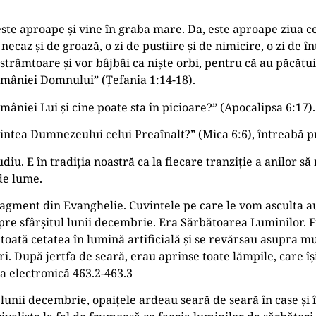
ste aproape și vine în graba mare. Da, este aproape ziua c
necaz și de groază, o zi de pustiire și de nimicire, o zi de î
 strâmtoare și vor bâjbâi ca niște orbi, pentru că au păcăt
ua mâniei Domnului” (Țefania 1:14-18).
mâniei Lui și cine poate sta în picioare?” (Apocalipsa 6:17).
aintea Dumnezeului celui Preaînalt?” (Mica 6:6), întreabă p
 E în tradiția noastră ca la fiecare tranziție a anilor să 
 de lume.
ragment din Evanghelie. Cuvintele pe care le vom asculta au
spre sfârșitul lunii decembrie. Era Sărbătoarea Luminilor. F
au toată cetatea în lumină artificială și se revărsau asupra 
ari. După jertfa de seară, erau aprinse toate lămpile, care
ția electronică 463.2-463.3
lunii decembrie, opaițele ardeau seară de seară în case și î