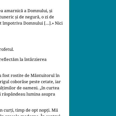
ea amarnică a Domnului, și
ntuneric și de negură, o zi de
uit împotriva Domnului […].» Nici
rofetul.
reflectăm la întârzierea
 fost rostite de Mântuitorul în
rigul coborâse peste cetate, iar
mulțimilor de oameni. „în curtea
 își răspândeau lumina asupra
n curți, timp de opt nopți. Mii