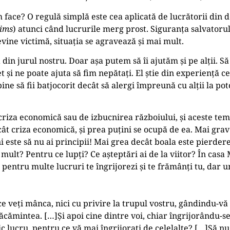
om face? O regulă simplă este cea aplicată de lucrătorii din
tims
) atunci când lucrurile merg prost. Siguranța salvatorul
evine victimă, situația se agravează și mai mult.
n jurul nostru. Doar așa putem să îi ajutăm și pe alții. Să 
t și ne poate ajuta să fim nepătați. El știe din experiență 
 să fii batjocorit decât să alergi împreună cu alții la pot
e criza economică sau de izbucnirea războiului, și aceste tem
ât criza economică, și prea puțini se ocupă de ea. Mai gra
i este să nu ai principii! Mai grea decât boala este pierderea
ai mult? Pentru ce lupți? Ce așteptări ai de la viitor? În cas
pentru multe lucruri te îngrijorezi și te frămânți tu, dar u
ce veți mânca, nici cu privire la trupul vostru, gândindu-vă
cămintea. […]Și apoi cine dintre voi, chiar îngrijorându-se
ic lucru, pentru ce vă mai îngrijorați de celelalte? […]Să n