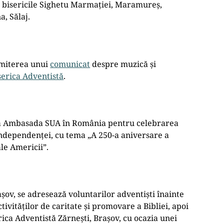
 bisericile Sighetu Marmației, Maramureș,
a, Sălaj.
emiterea unui
comunicat
despre muzică și
serica Adventistă
.
 la Ambasada SUA în România pentru celebrarea
Independenței, cu tema „A 250-a aniversare a
ale Americii”.
rașov, se adresează voluntarilor adventiști înainte
tivităților de caritate și promovare a Bibliei, apoi
rica Adventistă Zărnești, Brașov, cu ocazia unei