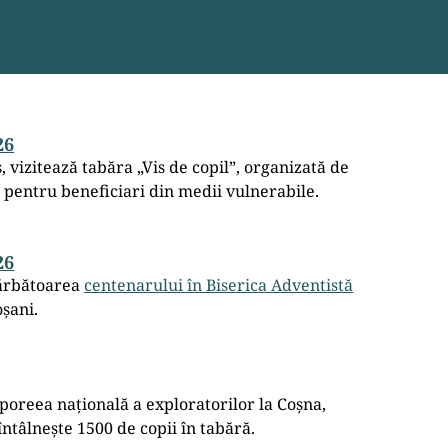
26
ș, vizitează tabăra „Vis de copil”, organizată de
entru beneficiari din medii vulnerabile.
26
sărbătoarea
centenarului în Biserica Adventistă
oșani.
poreea națională a exploratorilor la Coșna,
ntâlnește 1500 de copii în tabără.