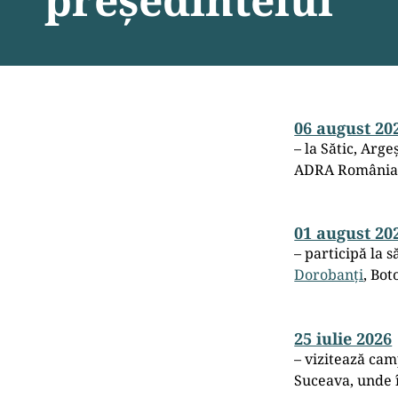
06 august 20
– la Sătic, Arge
ADRA România p
01 august 20
– participă la 
Dorobanți
, Bot
25 iulie 2026
– vizitează cam
Suceava, unde î