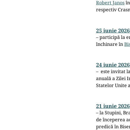
Robert Janos
în
respectiv Crasn
25 iunie 2026
– participă la 
închinare în
Bi
24 iunie 2026
– este invitat
anuală a Zilei 
Statelor Unite 
21 iunie 2026
– la Stupini, B
de începerea ac
predică în Bise