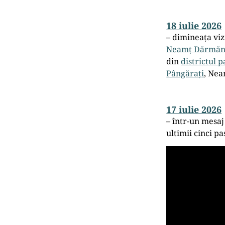
18 iulie 2026
– dimineața viz
Neamț Dărmăn
din
districtul p
Pângărați
, Nea
17 iulie 2026
– într-un mesaj 
ultimii cinci pa