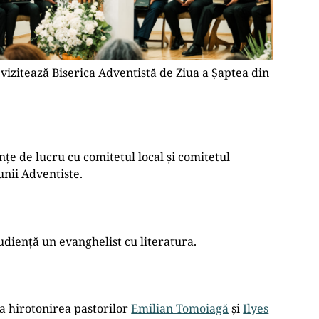
vizitează Biserica Adventistă de Ziua a Șaptea din
nțe de lucru cu comitetul local și comitetul
unii Adventiste.
udiență un evanghelist cu literatura.
la hirotonirea pastorilor
Emilian Tomoiagă
și
Ilyes