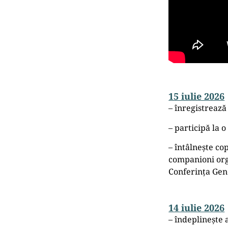
15 iulie 2026
– înregistreaz
– participă la 
– întâlnește cop
companioni org
Conferința Gene
14 iulie 2026
– îndeplinește a