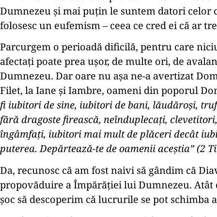
Dumnezeu și mai puțin le suntem datori celor car
folosesc un eufemism – ceea ce cred ei că ar trebu
Parcurgem o perioadă dificilă, pentru care nici
afectați poate prea ușor, de multe ori, de avalan
Dumnezeu. Dar oare nu așa ne-a avertizat Domnu
Filet, la Iane și Iambre, oameni din poporul D
fi iubitori de sine, iubitori de bani, lăudăroşi, tr
fără dragoste firească, neînduplecaţi, clevetitori
îngâmfaţi, iubitori mai mult de plăceri decât i
puterea. Depărtează-te de oamenii aceştia” (2 Ti
Da, recunosc că am fost naivi să gândim că Diavo
propovăduire a Împărăției lui Dumnezeu. Atât d
șoc să descoperim că lucrurile se pot schimba a