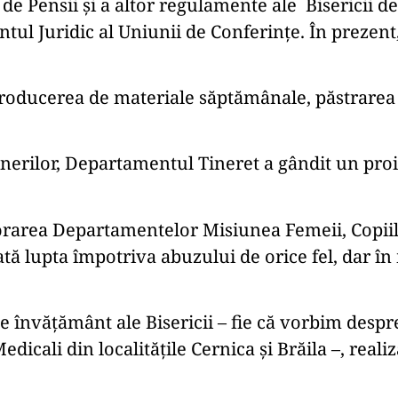
 de Pensii și a altor regulamente ale Bisericii d
ul Juridic al Uniunii de Conferințe. În prezent,
producerea de materiale săptămânale, păstrarea 
inerilor, Departamentul Tineret a gândit un proie
borarea Departamentelor Misiunea Femeii, Copiil
ată lupta împotriva abuzului de orice fel, dar î
e de învățământ ale Bisericii – fie că vorbim des
dicali din localitățile Cernica și Brăila –, realiz