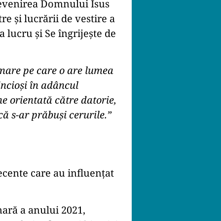
revenirea Domnului Isus
e și lucrării de vestire a
lucru și Se îngrijește de
mare pe care o are lumea
incioși în adâncul
ne orientată către datorie,
că s-ar prăbuși cerurile.”
ecente care au influențat
onară a anului 2021,