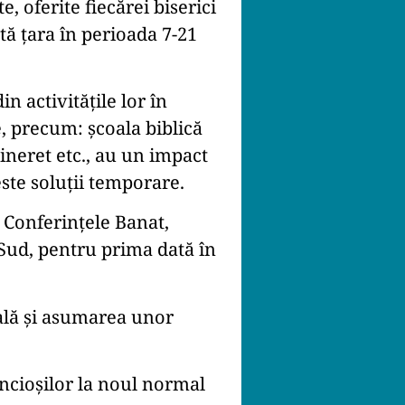
 oferite fiecărei biserici
tă țara în perioada 7-21
n activitățile lor în
, precum: școala biblică
tineret etc., au un impact
te soluții temporare.
n Conferințele Banat,
 Sud, pentru prima dată în
ală și asumarea unor
dincioșilor la noul normal