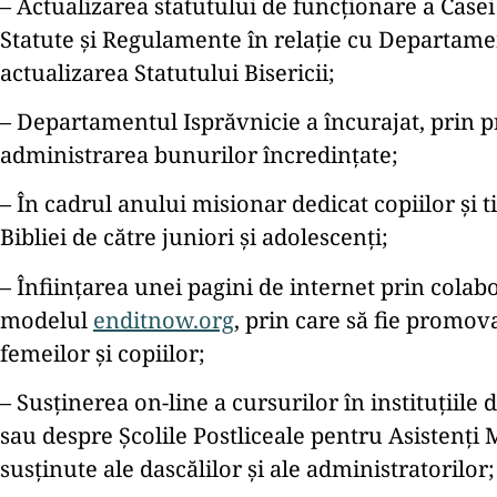
– Actualizarea statutului de funcționare a Casei
Statute și Regulamente în relație cu Departament
actualizarea Statutului Bisericii;
– Departamentul Isprăvnicie a încurajat, prin 
administrarea bunurilor încredințate;
– În cadrul anului misionar dedicat copiilor și t
Bibliei de către juniori și adolescenți;
– Înființarea unei pagini de internet prin cola
modelul
enditnow.org
, prin care să fie promov
femeilor și copiilor;
– Susținerea on-line a cursurilor în instituțiil
sau despre Școlile Postliceale pentru Asistenți Me
susținute ale dascălilor și ale administratorilor;