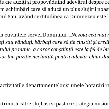
du-ne auziți și propovăduind adevărul despre 
m schimbări care să aducă un plus slujirii noastr
ul Său, având certitudinea că Dumnezeu este la 
în cuvintele servei Domnului: „
Nevoia cea mai 
 sau vânduți, bărbați care să fie cinstiți și cred
ului pe nume, a căror conștiință este la fel de bi
vor lua poziție neclintită pentru adevăr, chiar da
activitățile departamentelor și unele hotărâri r
 trimisă către slujbași și pastori strategia misi