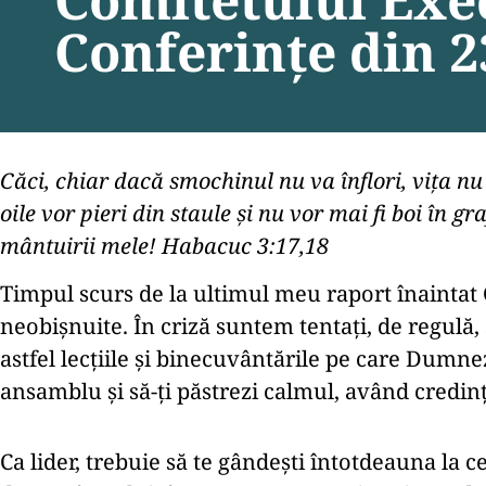
Conferințe din 
Căci, chiar dacă smochinul nu va înflori, viţa nu
oile vor pieri din staule şi nu vor mai fi boi în
mântuirii mele! Habacuc 3:17,18
Timpul scurs de la ultimul meu raport înaintat
neobișnuite. În criză suntem tentați, de regul
astfel lecțiile și binecuvântările pe care Dumnez
ansamblu și să-ți păstrezi calmul, având credința
Ca lider, trebuie să te gândești întotdeauna l