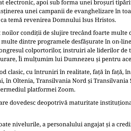
electronic, apoi sub forma unei broșuri tipărite,
susținerea unei campanii de evanghelizare în toa
d ca temă revenirea Domnului Isus Hristos.
noilor condiții de slujire trecând foarte multe di
ă multe dintre programele desfășurate în on-line
gresul colportorilor, instruiri ale liderilor de 
urare, Îi mulțumim lui Dumnezeu și pentru aces
lasic, cu întruniri în realitate, față în față, î
ni, în Oltenia, Transilvania Nord și Transilvania
 intermediul platformei Zoom.
are dovedesc deopotrivă maturitate instituțion
 toate nivelurile, a personalului angajat și a cre