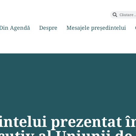
Din Agendă
Despre
Mesajele președintelui
ntelui prezentat î
utiv al Uniunii de