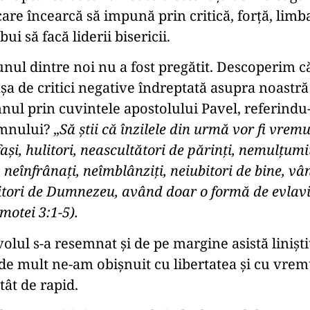
e încearcă să impună prin critică, forță, limbaj
i să facă liderii bisericii.
unul dintre noi nu a fost pregătit. Descoperim c
șa de critici negative îndreptată asupra noastră ș
l prin cuvintele apostolului Pavel, referindu-
omnului? „
Să ştii că înzilele din urmă vor fi vrem
ufaşi, hulitori, neascultători de părinţi, nemulţumi
, neînfrânaţi, neîmblânziţi, neiubitori de bine, vâ
ubitori de Dumnezeu, având doar o formă de evlav
motei 3:1-5).
lul s-a resemnat și de pe margine asistă liniști
e mult ne-am obișnuit cu libertatea și cu vremu
tât de rapid.