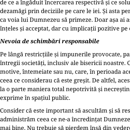
de ce a îngăduit încercarea respectivă și ce sol
dezamăgi prin deciziile pe care le iei. Și asta pen
ca voia lui Dumnezeu să primeze. Doar așa ai as
înțeles și acceptat, dar cu implicații pozitive pe
Nevoia de schimbări responsabile
Pe lângă restricțiile și impunerile provocate, 
întregii societăți, inclusiv ale bisericii noast
motive, întemeiate sau nu, care, în perioada acea
ceea ce considerau că este greșit. De altfel, ac
la o parte maniera total nepotrivită și necrești
exprime în spațiul public.
Consider că este important să ascultăm și să r
administrăm ceea ce ne-a încredințat Dumnezeu,
mai bine. Nu trebuie să pierdem însă din vedere 