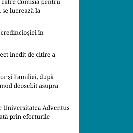
e către Comisia pentru
 se lucrează la
credincioșiei în
ct inedit de citire a
or și Familiei, după
n mod deosebit asupra
pre Universitatea Adventus
ată prin eforturile