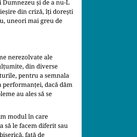
lui Dumnezeu și de a nu-L
eșire din criză, îți dorești
ău, uneori mai greu de
eme nerezolvate ale
ulțumite, din diverse
aturile, pentru a semnala
rea performanței, dacă dăm
bleme au ales să se
țim modul în care
să le facem diferit sau
iserică, față de