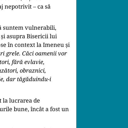
 nepotrivit – ca să
ă suntem vulnerabili,
i asupra Bisericii lui
se în context la Imeneu și
uri grele. Căci oamenii vor
tori, fără evlavie,
nzători, obraznici,
ie, dar tăgăduindu-i
t la lucrarea de
rile bune, încât a fost un