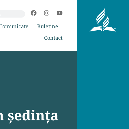
Comunicate
Buletine
Contact
n şedința