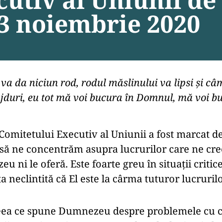
23 noiembrie 2020
 va da niciun rod, rodul măslinului va lipsi şi câ
 grajduri, eu tot mă voi bucura în Domnul, mă voi
 Comitetului Executiv al Uniunii a fost marcat 
ă, să ne concentrăm asupra lucrurilor care ne c
eu ni le oferă. Este foarte greu în situații criti
 neclintită că El este la cârma tuturor lucrurilo
a ceea ce spune Dumnezeu despre problemele cu c