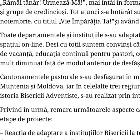
„Rămâi tânăr! Urmează-Mă!”, mai întâi în format 
și grupe de credincioși. Tot atunci s-a hotărât 
noiembrie, cu titlul „Vie Împărăția Ta!”și avân
Toate departamentele și instituțiile s-au adaptat 
spațiul on-line. Deși cu toții suntem convinși c
de vacanță, educația continuă pentru pastori, con
mult diminuat față de modul anterior de desfăș
Cantonamentele pastorale s-au desfășurat în mod c
Muntenia și Moldova, iar în celelalte trei regiu
istoria Bisericii Adventiste, s-au realizat prin
Privind în urmă, remarc următoarele aspecte c
etape de proiecte:
– Reacția de adaptare a instituțiilor Bisericii la