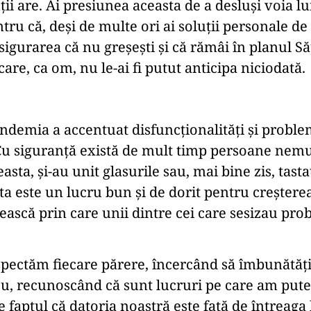
uții are. Ai presiunea aceasta de a desluși voia 
tru că, deși de multe ori ai soluții personale de i
igurarea că nu greșești și că rămâi în planul S
 care, ca om, nu le-ai fi putut anticipa niciodată.
pandemia a accentuat disfuncționalități și probl
re. Cu siguranță există de mult timp persoane nem
sta, și-au unit glasurile sau, mai bine zis, tast
esta este un lucru bun și de dorit pentru crește
nească prin care unii dintre cei care sesizau pro
espectăm fiecare părere, încercând să îmbunătă
 recunoscând că sunt lucruri pe care am putea 
faptul că datoria noastră este față de întreaga b