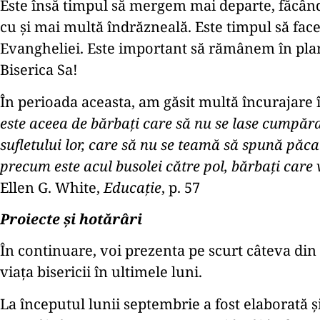
Este însă timpul să mergem mai departe, făcân
cu și mai multă îndrăzneală. Este timpul să face
Evangheliei. Este important să rămânem în plan
Biserica Sa!
În perioada aceasta, am găsit multă încurajare 
este aceea de bărbați care să nu se lase cumpărați
sufletului lor, care să nu se teamă să spună păcat
precum este acul busolei către pol, bărbați care 
Ellen G. White,
Educație
, p. 57
Proiecte și hotărâri
În continuare, voi prezenta pe scurt câteva din 
viața bisericii în ultimele luni.
La începutul lunii septembrie a fost elaborată și