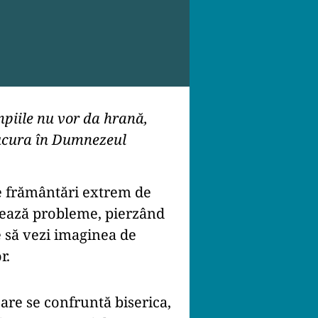
mpiile nu vor da hrană,
 bucura în Dumnezeul
de frământări extrem de
reează probleme, pierzând
ce să vezi imaginea de
r.
are se confruntă biserica,