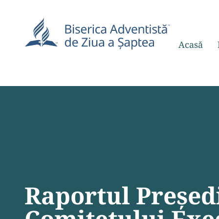
Acasă
Raportul Președi
Comitetului Exec