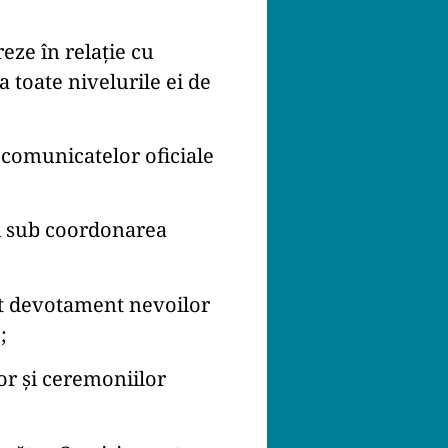
reze în relație cu
a toate nivelurile ei de
 comunicatelor oficiale
uți sub coordonarea
ult devotament nevoilor
;
or și ceremoniilor