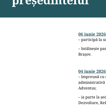
06 iunie 2026
– participă la 
– întâlnește pa
Brașov.
04 iunie 2026
– împreună cu s
administrativă 
Adventus;
– ia parte la ș
Dezvoltare, Re