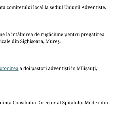
ța comitetului local la sediul Uniunii Adventiste.
ine la întâlnirea de rugăciune pentru pregătirea
cale din Sighișoara, Mureș.
rotonirea
a doi pastori adventiști în Milișăuți,
edința Consiliului Director al Spitalului Medex din