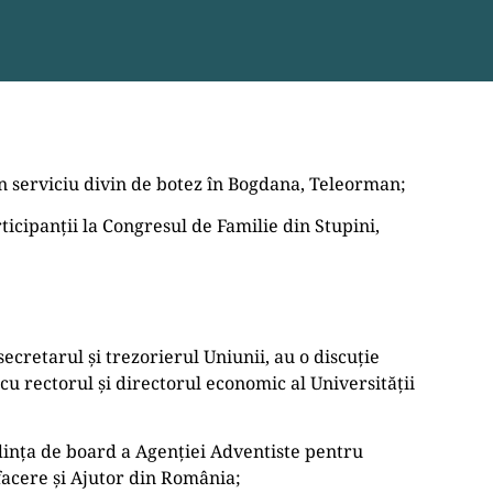
un serviciu divin de botez în Bogdana, Teleorman;
rticipanții la Congresul de Familie din Stupini,
ecretarul și trezorierul Uniunii, au o discuție
cu rectorul și directorul economic al Universității
edința de board a Agenției Adventiste pentru
facere și Ajutor din România;