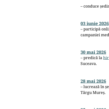
– conduce ședin
03 iunie 2026
– participă onl
campaniei medi
30 mai 2026
– predică la
hi
Suceava.
28 mai 2026
– lucrează în ș
Târgu Mureș.