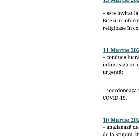
– este invitat 
Bisericii inform
religioase în c
11 Martie 20
– conduce lucră
înființează un 
urgență;
– coordonează 
COVID-19.
10 Martie 20
– analizează d
de la Stupini, B