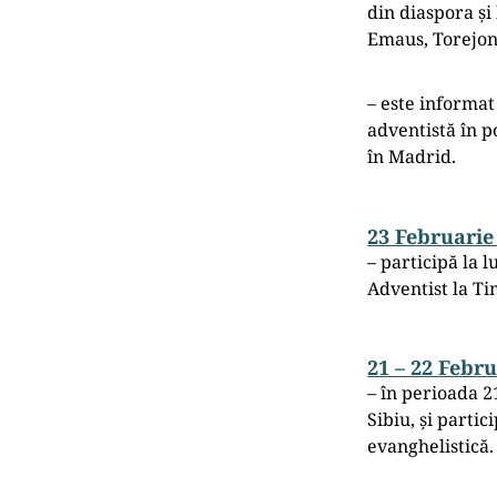
din diaspora și
Emaus, Torejon,
– este informat
adventistă în 
în Madrid.
23 Februarie
– participă la l
Adventist la Ti
21 – 22 Febr
– în perioada 2
Sibiu, și partic
evanghelistică.