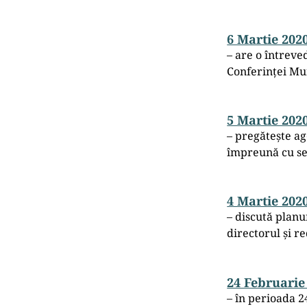
6 Martie 202
– are o întrev
Conferinței Mu
5 Martie 202
– pregătește ag
împreună cu sec
4 Martie 202
– discută planu
directorul și re
24 Februarie
– în perioada 2