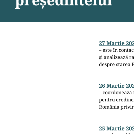
27 Martie 20
– este în conta
și analizează ra
despre starea B
26 Martie 20
– coordonează 
pentru credinci
România privin
25 Martie 20