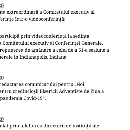
20
ța extraordinară a Comitetului executiv al
erințe într-o videoconferință;
articipă prin videoconferință la ședința
 Comitetului executiv al Conferinței Generale,
ropunerea de amânare a celei de a 61-a sesiune a
erale în Indianapolis, Indiana.
20
redactarea comunicatului pentru „Noi
tru credincioșii Bisericii Adventiste de Ziua a
 pandemia Covid-19”.
20
at prin telefon cu directorii de instituții ale