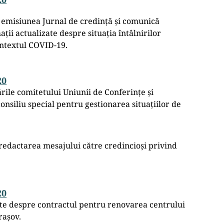
la emisiunea Jurnal de credință și comunică
ații actualizate despre situația întâlnirilor
ontextul COVID-19.
20
rile comitetului Uniunii de Conferințe și
consiliu special pentru gestionarea situațiilor de
redactarea mesajului către credincioși privind
20
ate despre contractul pentru renovarea centrului
rașov.