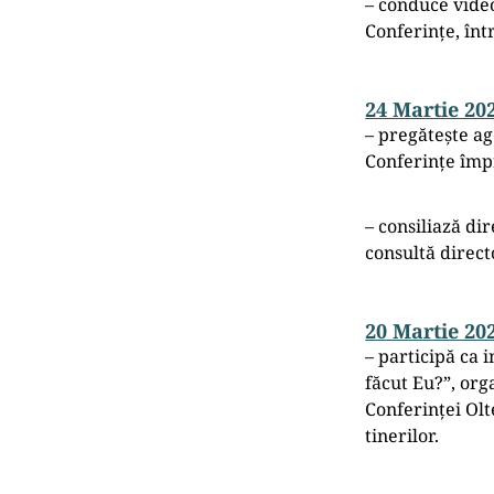
– conduce video
Conferințe, înt
24 Martie 20
– pregătește ag
Conferințe împr
– consiliază dir
consultă direct
20 Martie 20
– participă ca 
făcut Eu?”, org
Conferinței Olt
tinerilor.