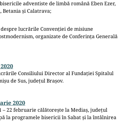
 bisericile adventiste de limbă română Eben Ezer,
 Betania și Calatrava;
 despre lucrările Convenției de misiune
postmodernism, organizate de Conferința Generală
 2020
ucrările Consiliului Director al Fundației Spitalul
mișu de Sus, județul Brașov.
uarie 2020
1 – 22 februarie călătorește la Mediaș, județul
ipă la programele bisericii în Sabat și la întâlnirea