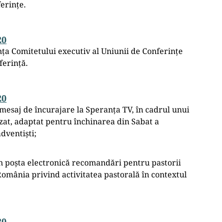
erințe.
20
ța Comitetului executiv al Uniunii de Conferințe
ferință.
20
mesaj de încurajare la Speranța TV, în cadrul unui
zat, adaptat pentru închinarea din Sabat a
adventiști;
n poșta electronică recomandări pentru pastorii
România privind activitatea pastorală în contextul
20