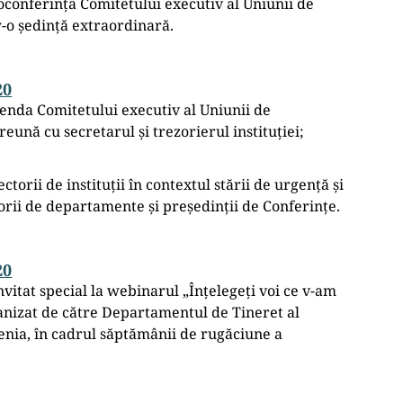
conferința Comitetului executiv al Uniunii de
r-o ședință extraordinară.
20
enda Comitetului executiv al Uniunii de
eună cu secretarul și trezorierul instituției;
ectorii de instituții în contextul stării de urgență și
orii de departamente și președinții de Conferințe.
20
invitat special la webinarul „Înțelegeți voi ce v-am
anizat de către Departamentul de Tineret al
enia, în cadrul săptămânii de rugăciune a