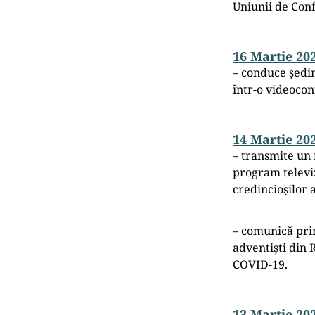
Uniunii de Conf
16 Martie 20
– conduce ședin
într-o videocon
14 Martie 20
–
transmite un 
program televi
credincioșilor 
– comunică pri
adventiști din 
COVID-19.
13 Martie 20