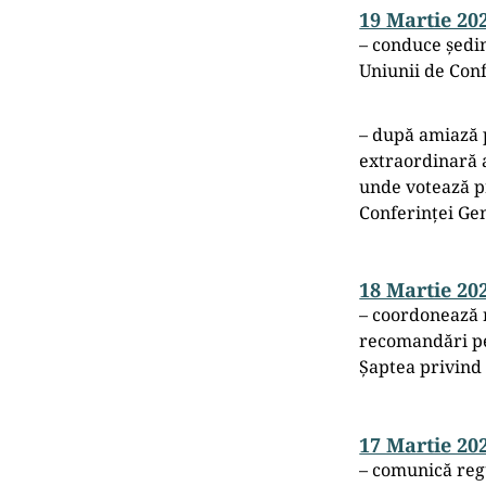
19 Martie 20
– conduce ședin
Uniunii de Conf
– după amiază p
extraordinară a
unde votează p
Conferinței Gen
18 Martie 20
– coordonează 
recomandări pen
Șaptea privind
17 Martie 20
– comunică regul